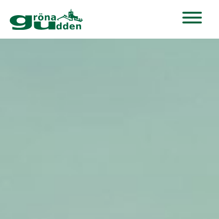
Hoppa
till
huvudinnehåll