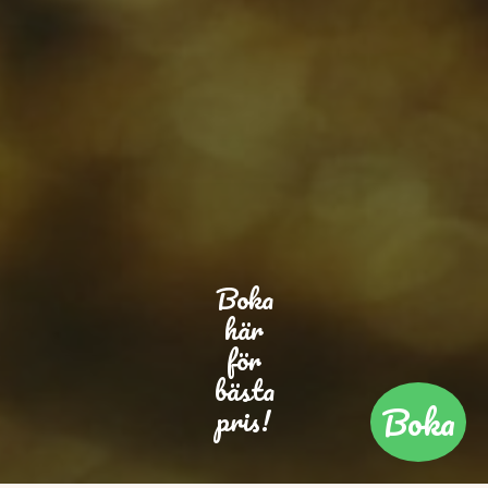
Boka
här
för
bästa
Boka
pris!